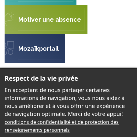
Motiver une absence
Mozaïkportail
BOIS JOLI
Respect de la vie privée
1165, boulevard Saint-René Est
En acceptant de nous partager certaines
Gatineau (Québec)
informations de navigation, vous nous aidez à
J8R 1N1
nous améliorer et à vous offrir une expérience
de navigation optimale. Merci de votre appui!
Téléphone:
819 669-1207
conditions de confidentialité et de protection des
Télécopieur:
819 669-1495
renseignements personnels
Courriel:
boisjoli@cssd.gouv.qc.ca