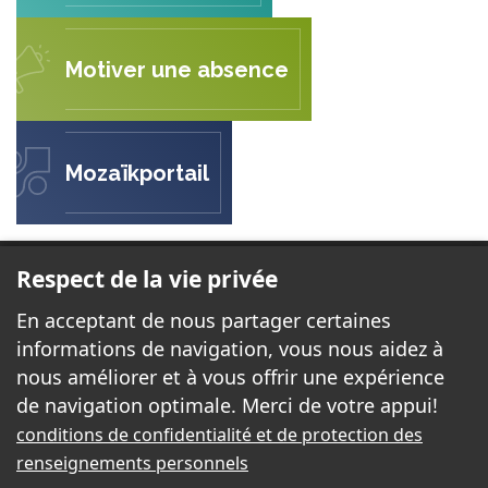
Motiver une absence
Mozaïkportail
BOIS JOLI
Respect de la vie privée
1165, boulevard Saint-René Est
En acceptant de nous partager certaines
Gatineau (Québec)
informations de navigation, vous nous aidez à
J8R 1N1
nous améliorer et à vous offrir une expérience
de navigation optimale. Merci de votre appui!
Téléphone:
819 669-1207
conditions de confidentialité et de protection des
Télécopieur:
819 669-1495
renseignements personnels
Courriel:
boisjoli@cssd.gouv.qc.ca