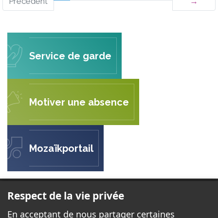
Précédent
→
Service de garde
Motiver une absence
Mozaïkportail
BOIS JOLI
Respect de la vie privée
1165, boulevard Saint-René Est
En acceptant de nous partager certaines